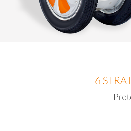
6 STRA
Prot