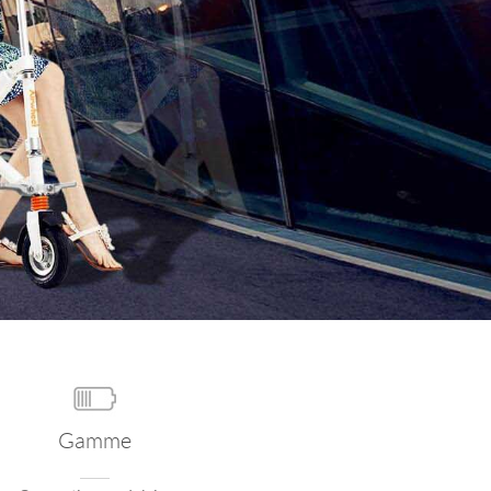
banon
Malaysia
Philippines
zbekistan
Gamme