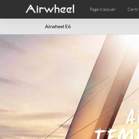
Page d'accueil
Centr
Airwheel E6
Vidéo
Phot
EUROPE
Belgium
Croatia
Cyprus
Hungary
Ireland
Italy
Slovenia
Spain
Sweden
Airwheel SE3S
Airwheel SE3Mini
Airwhee
AFRICA
Egypt
Kenya
South Africa
AMERICA
Argentina
Brazil
Canada