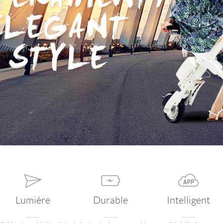
Iran
Israel
Kuwait
Le
Thailand
Turkey
UAE
U
Lumière
Durable
Intelligent