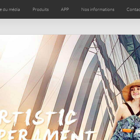
e du média
Produits
APP
Nos informations
Contac
os
Presse
Magasins de marques dans le monde entier
Czech
Denmark
Finland
Fr
Lithuania
Norway
Poland
Po
Switzerland
U.K
l SE3T
Airwheel SQ3
Chile
Colombia
Mexico
Pa