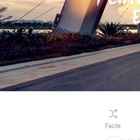
USA
OCEANIA
Australia
New Zealand
ASIA
Brunei
India
Indonesia
Saudi Arabia
Singapore
SouthKorea
Facile