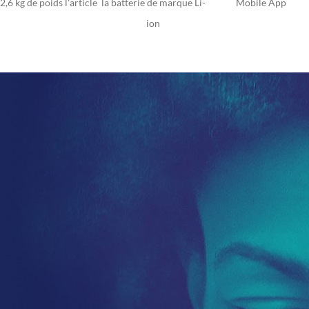
2,6 kg de poids l'article
la batterie de marque Li-
Mobile App
ion