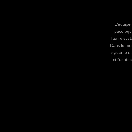
L'équipe 
puce équi
l'autre sys
Dans le mêm
système de
si l’un de