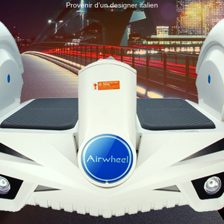
Provenir d’un designer italien
Iran
Israel
Kuwait
Le
Thailand
Turkey
UAE
U