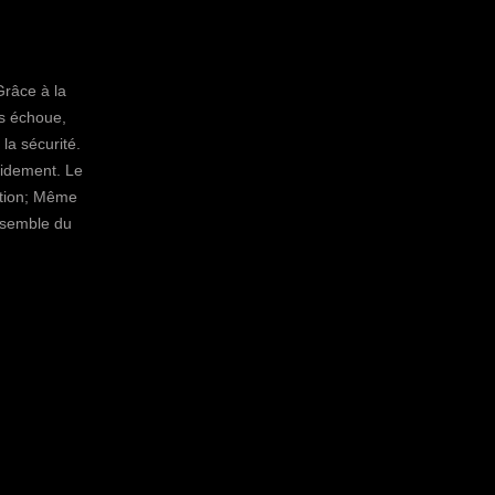
Grâce à la
es échoue,
la sécurité.
pidement. Le
ation; Même
ensemble du