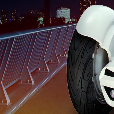
USA
OCEANIA
Australia
New Zealand
ASIA
Brunei
India
Indonesia
Saudi Arabia
Singapore
SouthKorea