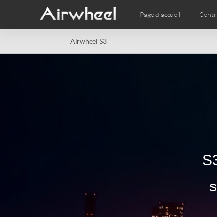
Page d'accueil
Centr
Airwheel S3
Vidéo
Phot
EUROPE
Belgium
Croatia
Cyprus
Hungary
Ireland
Italy
Slovenia
Spain
Sweden
Airwheel SE3S
Airwheel SE3Mini
Airwhee
AFRICA
Egypt
Kenya
South Africa
S3
s
AMERICA
Argentina
Brazil
Canada