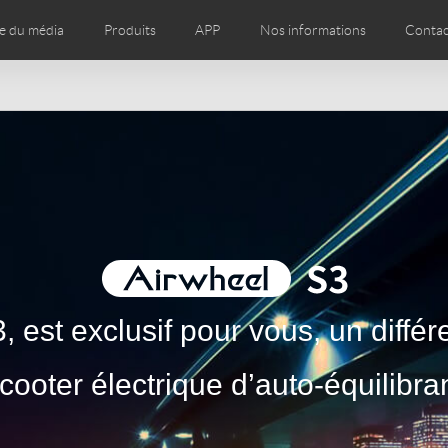
e du média
Produits
APP
Nos informations
Contac
os
Presse
Magasins de marques dans le monde entier
Czech
Denmark
Finland
Fr
Lithuania
Norway
Poland
Po
Switzerland
U.K
l SE3T
Airwheel SQ3
, est exclusif pour vous, un différ
cooter électrique d’auto-équilibra
Chile
Colombia
Mexico
Pa