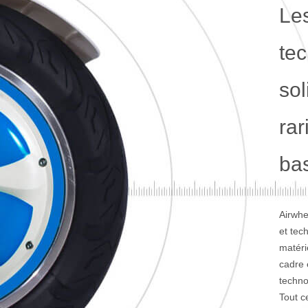
Le
tec
sol
rar
ba
Airwhe
et tech
matéri
cadre 
technol
Tout c