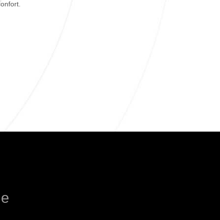
onfort.
le