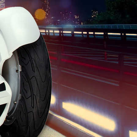
banon
Malaysia
Philippines
zbekistan